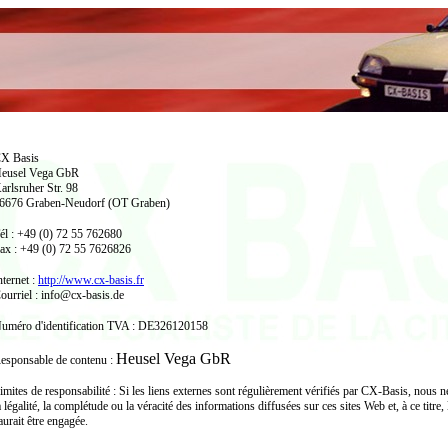
X Basis
eusel Vega GbR
arlsruher Str. 98
6676 Graben-Neudorf (OT Graben)
él : +49 (0) 72 55 762680
ax : +49 (0) 72 55 7626826
nternet :
http://www.cx-basis.fr
ourriel : info@cx-basis.de
uméro d'identification TVA : DE326120158
Heusel Vega GbR
esponsable de contenu :
imites de responsabilité : Si les liens externes sont régulièrement vérifiés par CX-Basis, nous
a légalité, la complétude ou la véracité des informations diffusées sur ces sites Web et, à ce titre
aurait être engagée.