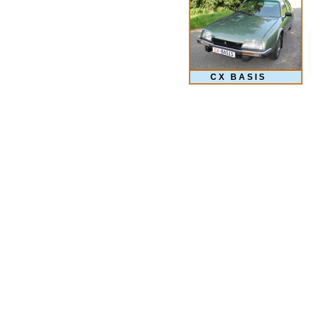
C X B A S I S