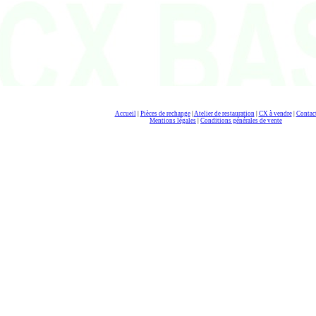
Accueil
|
Pièces de rechange
|
Atelier de restauration
|
CX à vendre
|
Contac
Mentions légales
|
Conditions générales de vente