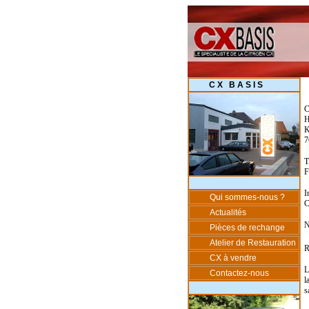
C X B A S I S
C
H
K
7
T
F
I
Qui sommes-nous ?
C
Actualités
N
Pièces de rechange
Atelier de Restauration
R
CX à vendre
L
Contactez-nous
l
s